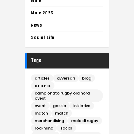
Mole
Mole 2025
News
Social Life
Tags
articles
avversari
blog
c.r.o.n.o.
campionato rugby old nord
ovest
event
gossip
iniziative
match
match
merchandising
mole di rugby
rocknrino
social