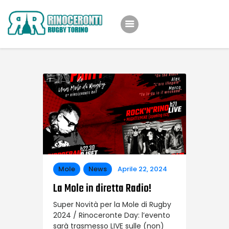
Home
Team
Eventi
Shop
Iniziative
News
Mole
News
Aprile 22, 2024
About Us
La Mole in diretta Radio!
Super Novità per la Mole di Rugby
2024 / Rinoceronte Day: l’evento
sarà trasmesso LIVE sulle (non)