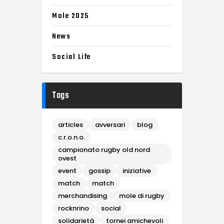
Mole 2025
News
Social Life
Tags
articles
avversari
blog
c.r.o.n.o.
campionato rugby old nord
ovest
event
gossip
iniziative
match
match
merchandising
mole di rugby
rocknrino
social
solidarietà
tornei amichevoli