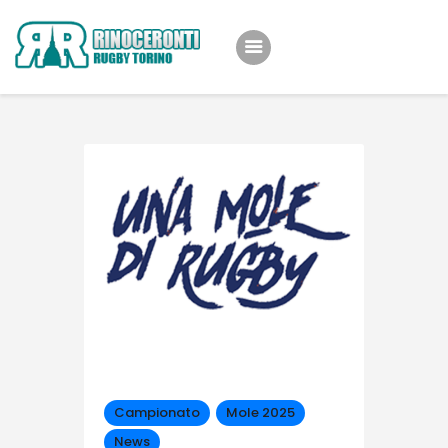
Home
Team
Eventi
Shop
Iniziative
News
About Us
Campionato
Mole 2025
News