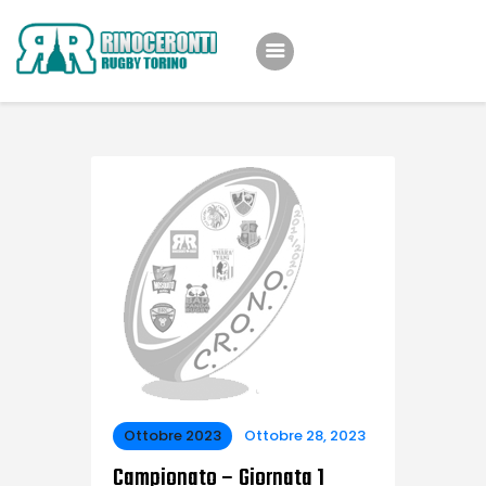
Home
Team
Eventi
Shop
Iniziative
News
About Us
Ottobre 2023
Ottobre 28, 2023
Campionato – Giornata 1