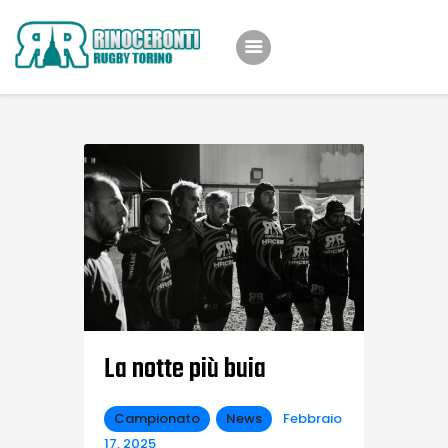
Home
Team
Eventi
Shop
Iniziative
News
About Us
La notte più buia
Campionato
News
Febbraio
17, 2025