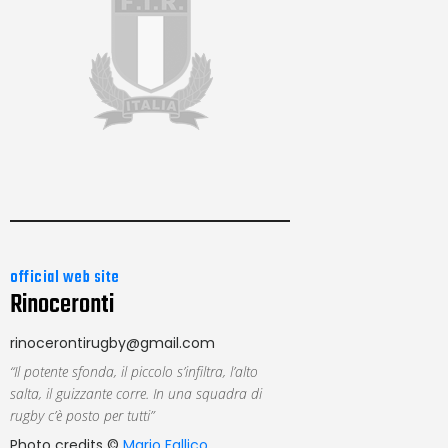
official web site
Rinoceronti
rinocerontirugby@gmail.com
“Il potente sfonda, il piccolo s’infiltra, l’alto
salta, il guizzante corre. In una squadra di
rugby c’è posto per tutti”
Photo credits ©
Mario Fallico