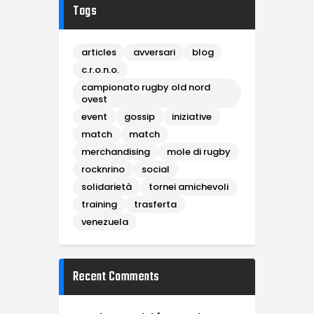
Tags
articles
avversari
blog
c.r.o.n.o.
campionato rugby old nord
ovest
event
gossip
iniziative
match
match
merchandising
mole di rugby
rocknrino
social
solidarietà
tornei amichevoli
training
trasferta
venezuela
Recent Comments