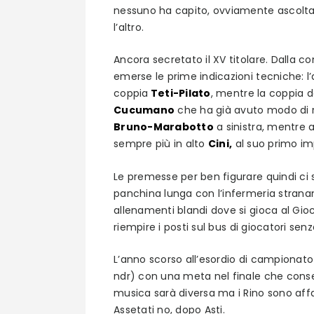
nessuno ha capito, ovviamente ascolta
l’altro.
Ancora secretato il XV titolare. Dalla 
emerse le prime indicazioni tecniche: l
coppia
Teti-Pilato
, mentre la coppia d
Cucumano
che ha già avuto modo di rod
Bruno-Marabotto
a sinistra, mentre a
sempre più in alto
Cini,
al suo primo im
Le premesse per ben figurare quindi ci s
panchina lunga con l’infermeria stranam
allenamenti blandi dove si gioca al Gio
riempire i posti sul bus di giocatori sen
L’anno scorso all’esordio di campionato f
ndr) con una meta nel finale che cons
musica sarà diversa ma i Rino sono affa
Assetati no, dopo Asti.