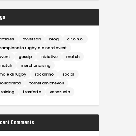
gs
articles
avversari
blog
c.r.o.n.o.
campionato rugby old nord ovest
event
gossip
iniziative
match
match
merchandising
mole di rugby
rocknrino
social
solidarietà
tornei amichevoli
training
trasferta
venezuela
cent Comments