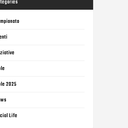
tegories
mpionato
enti
iziative
le
le 2025
ews
cial Life