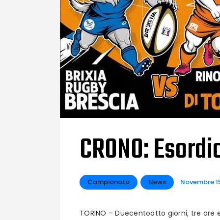
CRONO: Esordio
Campionato
News
Novembre 1
TORINO – Duecentootto giorni, tre ore e