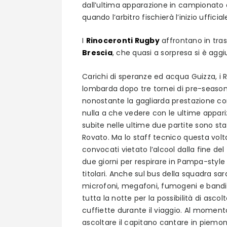
dall’ultima apparazione in campionato 
quando l’arbitro fischierà l’inizio uffic
I
Rinoceronti Rugby
affrontano in trasf
Brescia
, che quasi a sorpresa si è aggi
Carichi di speranze ed acqua Guizza, i R
lombarda dopo tre tornei di pre-season 
nonostante la gagliarda prestazione co
nulla a che vedere con le ultime appari
subite nelle ultime due partite sono stat
Rovato. Ma lo staff tecnico questa volta
convocati vietato l’alcool dalla fine de
due giorni per respirare in Pampa-style 
titolari. Anche sul bus della squadra sa
microfoni, megafoni, fumogeni e bandier
tutta la notte per la possibilità di as
cuffiette durante il viaggio. Al momen
ascoltare il capitano cantare in piemo