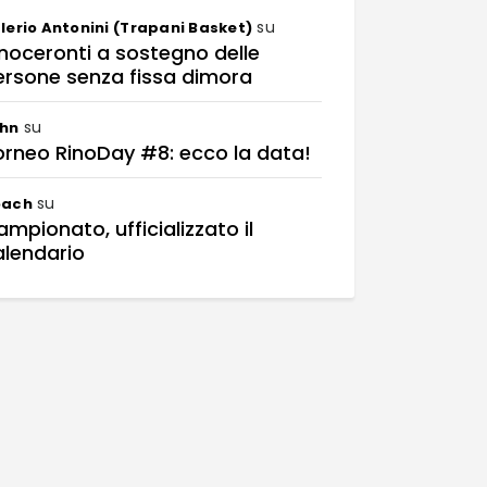
su
lerio Antonini (Trapani Basket)
noceronti a sostegno delle
ersone senza fissa dimora
su
hn
orneo RinoDay #8: ecco la data!
su
oach
mpionato, ufficializzato il
alendario