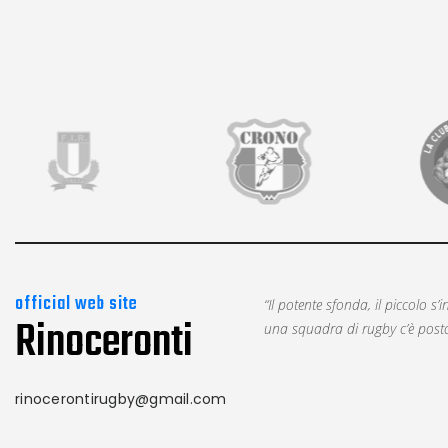
official web site
“Il potente sfonda, il piccolo s’in
Rinoceronti
una squadra di rugby c’è posto 
rinocerontirugby@gmail.com