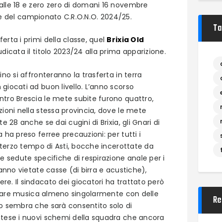
alle 18 e zero zero di domani 16 novembre
iale del campionato C.R.O.N.O. 2024/25.
Ta
erta i primi della classe, quel
Brixia Old
udicata il titolo 2023/24 alla prima apparizione.
ino si affronteranno la trasferta in terra
giocati ad buon livello. L’anno scorso
ntro Brescia le mete subite furono quattro,
zioni nella stessa provincia, dove le mete
e 28 anche se dai cugini di Brixia, gli Gnari di
 ha preso ferree precauzioni: per tutti i
l terzo tempo di Asti, bocche incerottate da
e sedute specifiche di respirazione anale per i
ranno vietate casse (di birra e acustiche),
e. Il sindacato dei giocatori ha trattato però
coltare musica almeno singolarmente con delle
Re
to sembra che sarà consentito solo di
ntese i nuovi schemi della squadra che ancora