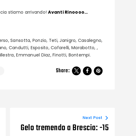
escia stiamo arrivando!
Avanti Rinoooo…
erso, Sansotta, Ponzio, Teti, Janigro, Casalegno,
o, Candutti, Esposito, Cafarelli, Marabotto, ,
allestra, Emmanuel Diaz, Finotti, Bontempi.
Share:
Next Post
Gelo tremendo a Brescia: -15