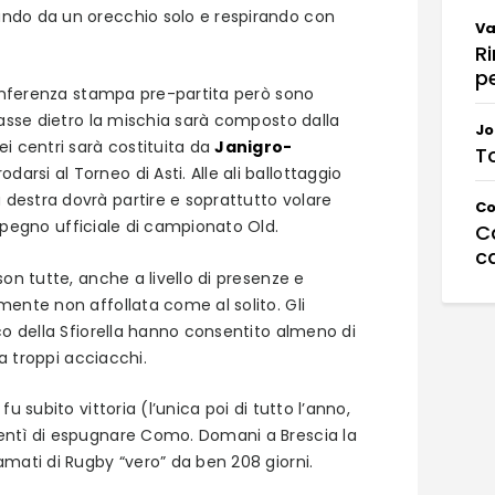
ndo da un orecchio solo e respirando con
Va
Ri
p
conferenza stampa pre-partita però sono
’asse dietro la mischia sarà composto dalla
Jo
ei centri sarà costituita da
Janigro-
T
arsi al Torneo di Asti. Alle ali ballottaggio
 destra dovrà partire e soprattutto volare
C
pegno ufficiale di campionato Old.
Ca
c
on tutte, anche a livello di presenze e
ente non affollata come al solito. Gli
co della Sfiorella hanno consentito almeno di
za troppi acciacchi.
u subito vittoria (l’unica poi di tutto l’anno,
entì di espugnare Como. Domani a Brescia la
mati di Rugby “vero” da ben 208 giorni.