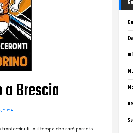
Ca
Ca
Ev
In
Mo
 a Brescia
Mo
N
5, 2024
So
 trentaminuti.. è il tempo che sarà passato