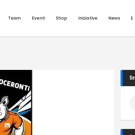
Home
Team
Team
Eventi
Shop
Iniziative
News
Eventi
Shop
Iniziative
News
About Us
Se